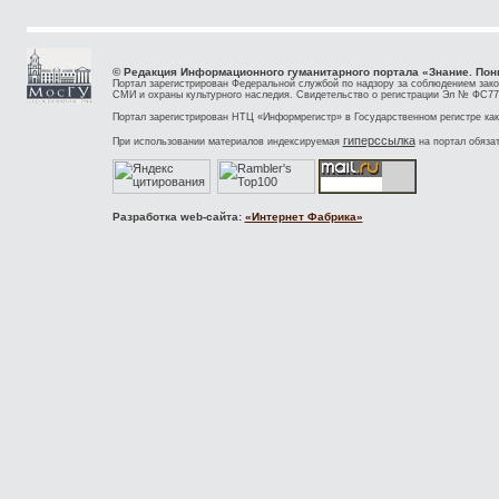
© Редакция Информационного гуманитарного портала «Знание. Пон
Портал зарегистрирован Федеральной службой по надзору за соблюдением зак
СМИ и охраны культурного наследия. Свидетельство о регистрации Эл № ФС77-
Портал зарегистрирован НТЦ «Информрегистр» в Государственном регистре как
гиперссылка
При использовании материалов индексируемая
на портал обяза
Разработка web-сайта:
«Интернет Фабрика»