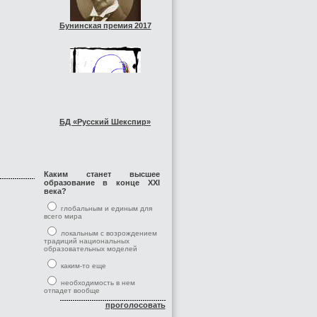
Бунинская премия 2017
БД «Русский Шекспир»
Каким станет высшее
образование в конце XXI
века?
глобальным и единым для
всего мира
локальным с возрождением
традиций национальных
образовательных моделей
каким-то еще
необходимость в нем
отпадет вообще
проголосовать