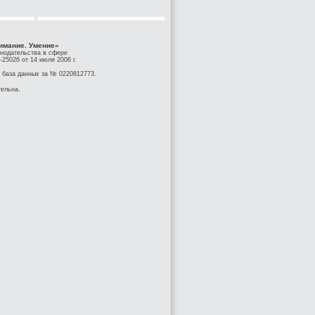
имание. Умение»
онодательства в сфере
25026 от 14 июля 2006 г.
 база данных за № 0220812773.
тельна.