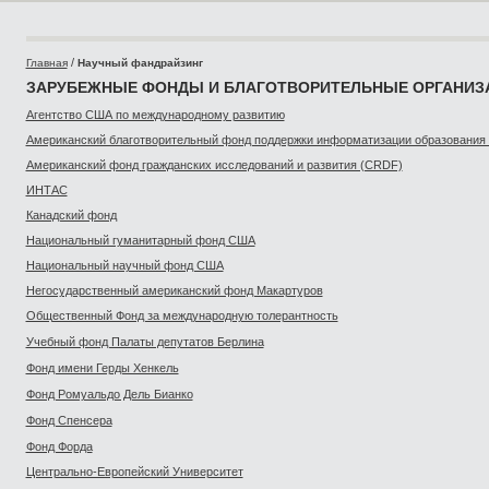
/
Главная
Научный фандрайзинг
ЗАРУБЕЖНЫЕ ФОНДЫ И БЛАГОТВОРИТЕЛЬНЫЕ ОРГАНИЗ
Агентство США по международному развитию
Американский благотворительный фонд поддержки информатизации образования 
Американский фонд гражданских исследований и развития (CRDF)
ИНТАС
Канадский фонд
Национальный гуманитарный фонд США
Национальный научный фонд США
Hегосударственный американский фонд Макартуров
Общественный Фонд за международную толерантность
Учебный фонд Палаты депутатов Берлина
Фонд имени Герды Хенкель
Фонд Ромуальдо Дель Бианко
Фонд Спенсера
Фонд Форда
Центрально-Европейский Университет