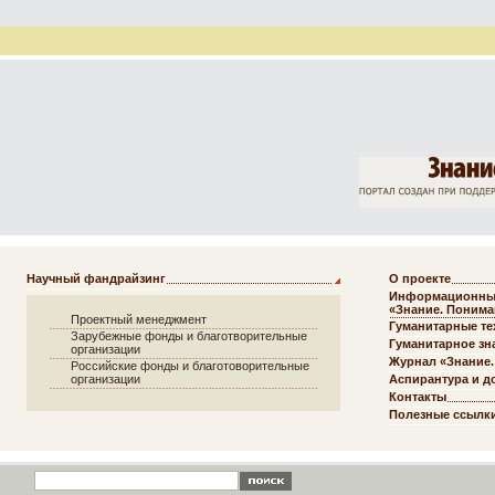
Научный фандрайзинг
О проекте
Информационный
«Знание. Понима
Проектный менеджмент
Гуманитарные те
Зарубежные фонды и благотворительные
Гуманитарное зна
организации
Журнал «Знание.
Российские фонды и благотоворительные
организации
Аспирантура и д
Контакты
Полезные ссылк