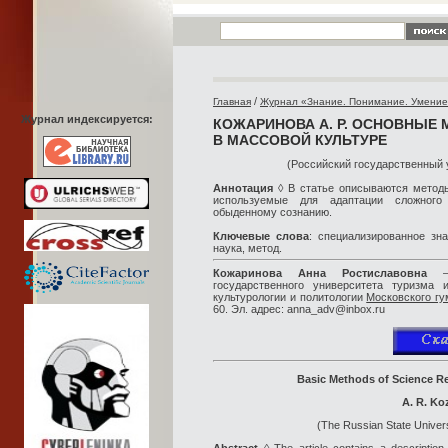
/
Главная
Журнал «Знание. Понимание. Умени
Журнал индексируется:
КОЖАРИНОВА А. Р. ОСНОВНЫЕ 
В МАССОВОЙ КУЛЬТУРЕ
(Российский государственный 
Аннотация
◊ В статье описываются методы
используемые для адаптации сложного 
обыденному сознанию.
Ключевые слова
: специализированное зн
наука, метод.
Кожаринова Анна Ростиславовна
— 
государственного университета туризма
культурологии и политологии
Московского гу
60. Эл. адрес: anna_adv@inbox.ru
Basic Methods of Science Re
A. R. Ko
(The Russian State Univers