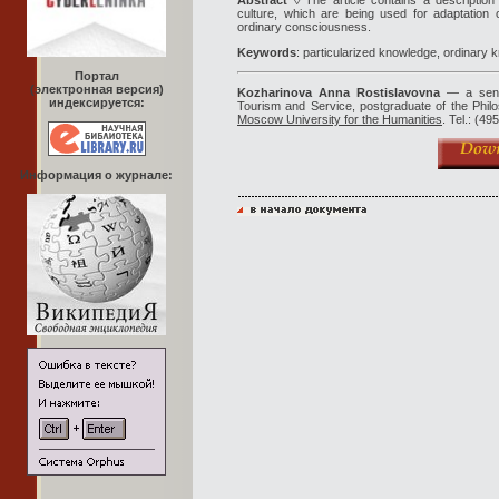
Abstract
◊ The article contains a descriptio
culture, which are being used for adaptation of 
ordinary consciousness.
Keywords
: particularized knowledge, ordinary
Портал
(электронная версия)
Kozharinova Anna Rostislavovna
— a senio
индексируется:
Tourism and Service, postgraduate of the Philo
Moscow University for the Humanities
. Tel.: (4
Информация о журнале: