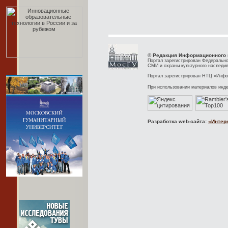
© Редакция Информационного 
Портал зарегистрирован Федерально
СМИ и охраны культурного наследия
Портал зарегистрирован НТЦ «Инфор
При использовании материалов инд
Разработка web-сайта:
«Интер