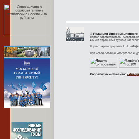
© Редакция Информационного 
Портал зарегистрирован Федерально
СМИ и охраны культурного наследия
Портал зарегистрирован НТЦ «Инфор
При использовании материалов инд
Разработка web-сайта:
«Интер