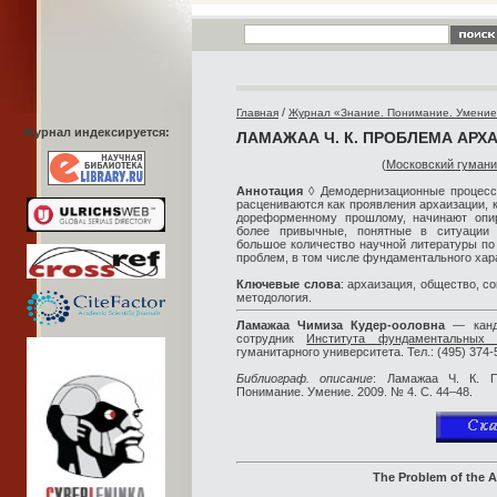
/
Главная
Журнал «Знание. Понимание. Умени
Журнал индексируется:
ЛАМАЖАА Ч. К. ПРОБЛЕМА АР
(
Московский гумани
Аннотация
◊ Демодернизационные процесс
расцениваются как проявления архаизации, 
дореформенному прошлому, начинают опир
более привычные, понятные в ситуации
большое количество научной литературы по
проблем, в том числе фундаментального хар
Ключевые слова
: архаизация, общество, 
методология.
Ламажаа Чимиза Кудер-ооловна
— канди
сотрудник
Института фундаментальных 
гуманитарного университета. Тел.: (495) 374-5
Библиограф. описание
: Ламажаа Ч. К. П
Понимание. Умение. 2009. № 4. С. 44–48.
The Problem of the
A