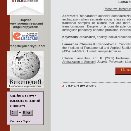
Lamazha
(
Moscow University
Abstract
◊ Researchers consider demodernizing 
archaization when separate social classes adve
Портал
traditional samples of culture that are more
(электронная версия)
transformations. Despite of a considerable qua
индексируется:
distinguish pendency of some problems, includin
Keywords
: arhaization, society, social proces
Lamazhaa Chimiza Kuder-oolovna
, Candida
Информация о журнале:
the Institute of Fundamental and Applied Studi
(495) 374-59-30. E-mail: lamajaa@mail.ru
Citation: Lamazhaa, Ch. K. (2009) Problema 
Archaization of Society
].
Znanie. Ponimanie. Um