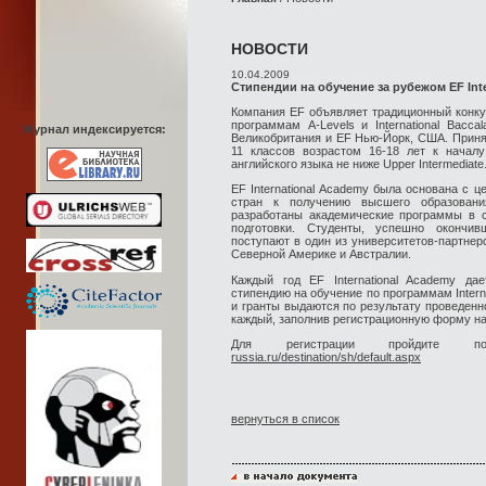
НОВОСТИ
10.04.2009
Стипендии на обучение за рубежом EF Int
Компания EF объявляет традиционный конк
программам A-Levels и International Bacc
Журнал индексируется:
Великобритания и EF Нью-Йорк, США. Принят
11 классов возрастом 16-18 лет к начал
английского языка не ниже Upper Intermediate
EF International Academy была основана с 
стран к получению высшего образовани
разработаны академические программы в 
подготовки. Студенты, успешно окончив
поступают в один из университетов-партнеро
Северной Америке и Австралии.
Каждый год EF International Academy да
стипендию на обучение по программам Internat
и гранты выдаются по результату проведенн
каждый, заполнив регистрационную форму на
Для регистрации пройдите
russia.ru/destination/sh/default.aspx
вернуться в список