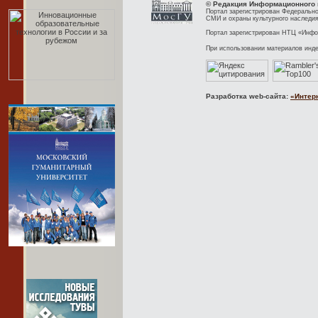
© Редакция Информационного 
Портал зарегистрирован Федерально
СМИ и охраны культурного наследия
Портал зарегистрирован НТЦ «Инфор
При использовании материалов инд
Разработка web-сайта:
«Интер