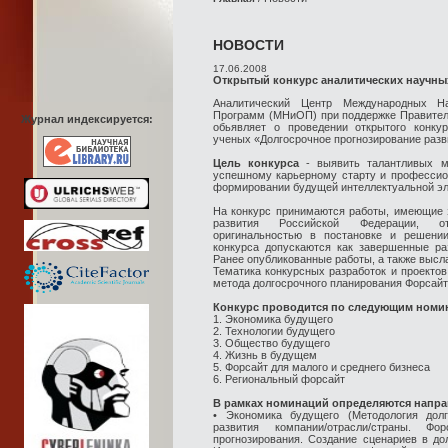
НОВОСТИ
17.06.2008
Открытый конкурс аналитических научны
Аналитический Центр Международных На
Программ (МНиОП) при поддержке Правител
Журнал индексируется:
обьявляет о проведении открытого конку
ученых «Долгосрочное прогнозирование разви
Цель конкурса
- выявить талантливых м
успешному карьерному старту и профессио
формировании будущей интеллектуальной эл
На конкурс принимаются работы, имеющие з
развития Российской Федерации, от
оригинальностью в постановке и решени
конкурса допускаются как завершенные ра
Ранее опубликованные работы, а также высл
Тематика конкурсных разработок и проектов
метода долгосрочного планирования Форсайт
Конкурс проводится по следующим номи
1. Экономика будущего
2. Технологии будущего
3. Общество будущего
4. Жизнь в будущем
5. Форсайт для малого и среднего бизнеса
6. Региональный форсайт
В рамках номинаций определяются напра
• Экономика будущего (Методология долг
развития компании/отрасли/страны. Ф
прогнозирования. Создание сценариев в до