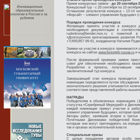
Прием конкурсных заявок -
до 20 сентября 2
Конкурсный тур - с 20 сентября по 10 октября 
Оглашение результатов конкурса – 13-14 н
«Форсайт – элемент управления будущим» (г.
Порядок проведения конкурса
Желающие принять участие в конкурсе д
необходимую документацию в соответс
rudenkona@tender.mos.ru с пометкой 
«Долгосрочное прогнозирование развития Ро
+7(495)957-99-81, координатор Наталия Руде
Заявки на участие в конкурсе принимаются 
конкурса на сайтах
www.foresight-russia.ru
и н
После формальной проверки заявок прис
совет для обеспечения необходимого квал
Разработки и проекты, получившие на
заключительный тур конкурса.
Завершающий этап конкурса проводится 
номинации определяются путем обсуждения р
окончательного решения учитывается колич
соответствие представленной работы вышеп
НАГРАДЫ
Победителям в объявленных номинациях (1
статуэтка «Серебряный Меркурий» и Диплом 
каждой номинации примут участие в рабо
элемент управления будущим», которая пройде
Авторы работ, занявшие второе и третье
Почётными Дипломами победителей Конк
которым они могут претендовать на определ
так и органах исполнительной власти.
Специальные призы
С целью поощрения авторов особо пон