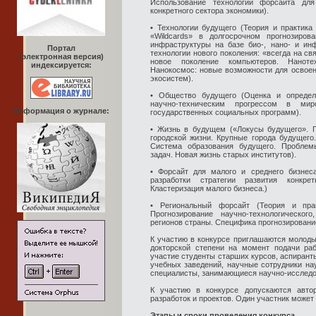
Использование технологии форсайта для
конкретного сектора экономики).
• Технологии будущего (Теория и практика 
«Wildcards» в долгосрочном прогнозиров
инфраструктуры на базе био-, нано- и и
Портал
технологии нового поколения: «всегда на св
(электронная версия)
новое поколение компьютеров. Наноте
индексируется:
Нанокосмос: новые возможности для освоен
экосистем).
• Общество будущего (Оценка и определе
научно-техническим прогрессом в мир
Информация о журнале:
государственных социальных программ).
• Жизнь в будущем («Локусы будущего». 
городской жизни. Крупные города будущего
Система образования будущего. Проблем
задач. Новая жизнь старых институтов).
• Форсайт для малого и среднего бизнес
разработки стратегии развития конкре
Кластеризация малого бизнеса.)
• Региональный форсайт (Теория и прак
Прогнозирование научно-технологическог
регионов страны. Специфика прогнозировани
К участию в конкурсе приглашаются молод
докторской степени на момент подачи раб
участие студенты старших курсов, аспирант
учебных заведений, научные сотрудники нау
специалисты, занимающиеся научно-исследо
К участию в конкурсе допускаются автор
разработок и проектов. Один участник может 
Этапы и сроки проведения конкурса