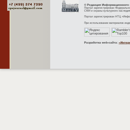
© Редакция Информационного 
Портал зарегистрирован Федерально
СМИ и охраны культурного наследия
Портал зарегистрирован НТЦ «Инфор
При использовании материалов инд
Разработка web-сайта:
«Интер