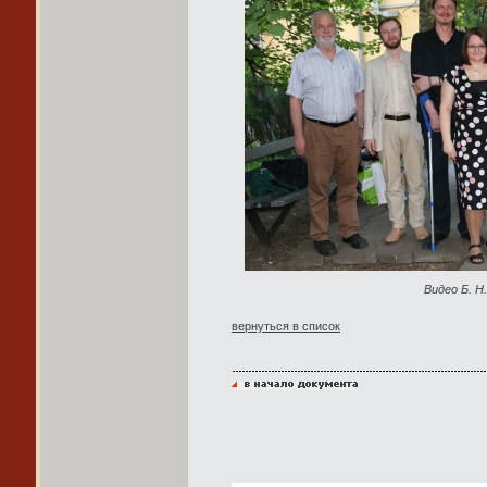
Видео Б. Н
вернуться в список