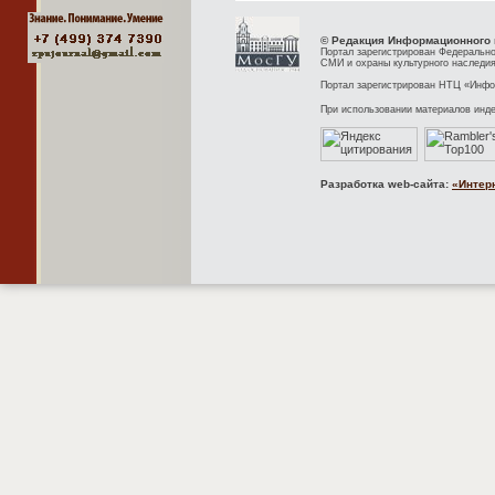
© Редакция Информационного 
Портал зарегистрирован Федерально
СМИ и охраны культурного наследия
Портал зарегистрирован НТЦ «Инфор
При использовании материалов инд
Разработка web-сайта:
«Интер