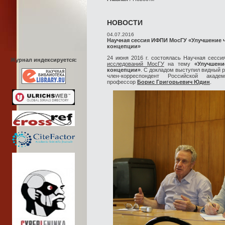
НОВОСТИ
04.07.2016
Научная сессия ИФПИ МосГУ «Улучшение
концепции»
24 июня 2016 г. состоялась Научная сесс
Журнал индексируется:
исследований МосГУ
на тему
«Улучшен
концепции»
. С докладом выступил видный 
член-корреспондент Российской акад
профессор
Борис Григорьевич Юдин
.