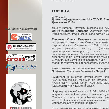
НОВОСТИ
02.04.2016
Доцент кафедры истории МосГУ О. И. Ели
Дельвиг — 2015»
Доцент кафедры истории Московского гум
Журнал индексируется:
Ольга Игоревна Елисеева
удостоена пре
2015» за книгу «Радищев» и новое слово в и
Елисеева Ольга Игоревна
— историк 
исторических наук, член Союза писателей 
году в Москве. Окончила в 1991 г. Моск
историко-архивный институт (Россий
гуманитарный университет), затем — 
российской истории Российской академии
диссертацию по источниковедению по теме «П
исторический источник» и работала в ИРИ
старшим ответственным редактором издател
Автор множества исторических моногра
Потёмкине, Екатерине Дашковой и Петре III.
Выступает в качестве исторического кон
научно-популярных фильмов по истории.
«Романовы» (Первый канал). Сценарист до
«Декабристы» и «Польский след».
Награждена золотой медалью ЖЗЛ в 2010 и 2
медалью имени Екатерины Романовны Да
Свободе и Просвещению» Московским гум
им. Е. Р. Дашковой и Национальным комите
императорских орденов в 2008 году.
Стала одним из организаторов литературно