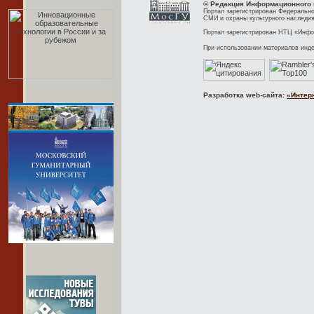
© Редакция Информационного 
Портал зарегистрирован Федерально
СМИ и охраны культурного наследия
Портал зарегистрирован НТЦ «Инфор
При использовании материалов инд
Разработка web-сайта:
«Интер