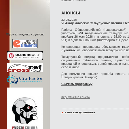
АНОНСЫ
23.05.2026
VI Академические тезаурусные чтения «Т
Работа Общероссийской (национальной)
участием) «VI Академические тезаурусные
Журнал индексируется:
пройдет 26 мая 2026 г., вторник, с 15:00 до 
511) и в дистанционном (платформа «Яндекс
Конференция посвящена обсуждению теза
Луковых
, основоположников тезаурусного п
Тезаурусный подход представляет соб
социальным субъектом знаний, существ
природной и социокультурной среде, и на
себя и мира.
Для получения ссылки просьба писать 
Владимирович Захаров).
Скачать программу
вернуться в список