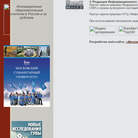
© Редакция Информационного 
Портал зарегистрирован Федерально
СМИ и охраны культурного наследия
Портал зарегистрирован НТЦ «Инфор
При использовании материалов инд
Разработка web-сайта:
«Интер